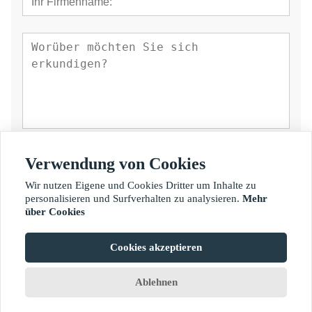
einreichen
Verwendung von Cookies
Wir nutzen Eigene und Cookies Dritter um Inhalte zu
personalisieren und Surfverhalten zu analysieren.
Mehr
über Cookies
Cookies akzeptieren
Urheberrecht: © Fujian Golden Bamboo Industry Co., Ltd.
Ablehnen
Home
Chat
Menus