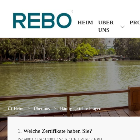
HEIM
ÜBER
PR
UNS
>
Über uns
>
Häufig gestellte Fragen
Heim
1. Welche Zertifikate haben Sie?
ISO9001 / ISO14001 / SGS / CE / RISE / EPH.