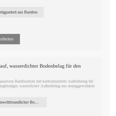
oher Dichte für den Außenbereich. Terrassenbelag aus
rtigparkett aus Bambus
it geriffelten Seiten, der sich mit Edelstahlklammern
 aus hochdichtem, 100 % massivem, stranggewebtem
rk, Co-Extrusions-Terrassenbeläge, Terrassendielen aus
elheiten
auf, wasserdichter Bodenbelag für den
 massivem Bambusholz mit karbonisiertem Außenbelag für
isgünstiger, wasserfester Außenbelag aus stranggewebtem
n Außenbereich, mit leicht gewellter
Umweltfreundlicher Bodenbelag für den Außenbereich
ngsseiten zur Befestigung mit verdeckten Klammern.
l aus Bambus für den Bodenbelag im Außenbereich, mit