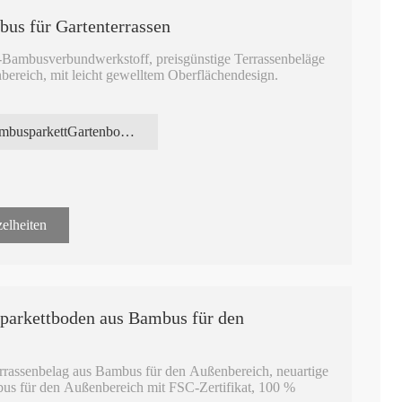
us für Gartenterrassen
k-Bambusverbundwerkstoff, preisgünstige Terrassenbeläge
ereich, mit leicht gewelltem Oberflächendesign.
zitfarbener Oberflächenbehandlung, Bambus-
 Brückenbau. Mittelkarbonisierter Bambus-
BambusparkettGartenbodenbelag Außenterrasse
der sich mit Edelstahlklammern leicht verlegen lässt.
Länge, 140 mm Breite, 18 mm oder 20 mm Dicke, Nut-
ügen.
elheiten
gparkettboden aus Bambus für den
errassenbelag aus Bambus für den Außenbereich, neuartige
us für den Außenbereich mit FSC-Zertifikat, 100 %