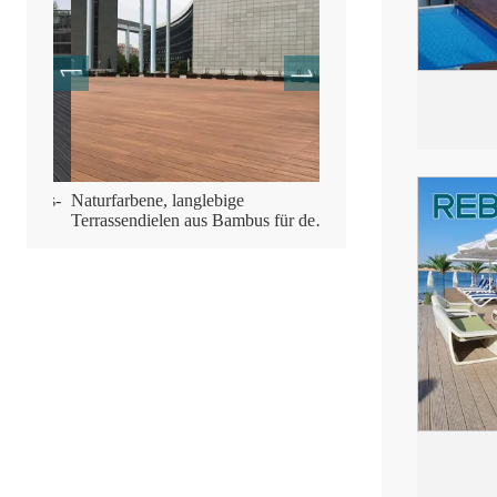
ambus-
Naturfarbene, langlebige
Terrassenbelag aus komp
Terrassendielen aus Bambus für den
Bambusholz
Außenbereich