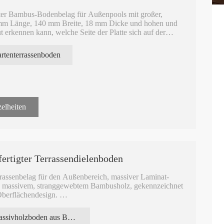
hter Bambus-Bodenbelag für Außenpools mit großer,
0 mm Länge, 140 mm Breite, 18 mm Dicke und hohen und
ut erkennen kann, welche Seite der Platte sich auf der
rtenterrassenboden
al für Fußböden im Außenbereich, hergestellt aus
 Heißkompressionsverfahren wird die Platte hart, haltbar
 Qualität für den Hotelbau und die Dekoration. Gut
elheiten
rtigter Terrassendielenboden
rrassenbelag für den Außenbereich, massiver Laminat-
 massivem, stranggewebtem Bambusholz, gekennzeichnet
 Oberflächendesign.
nd nach ISO14001, ISO19001, FSC, INTERTEK, EPH,
Massivholzboden aus Bambus
ät, robust, hart und langlebig. Sie eignen sich