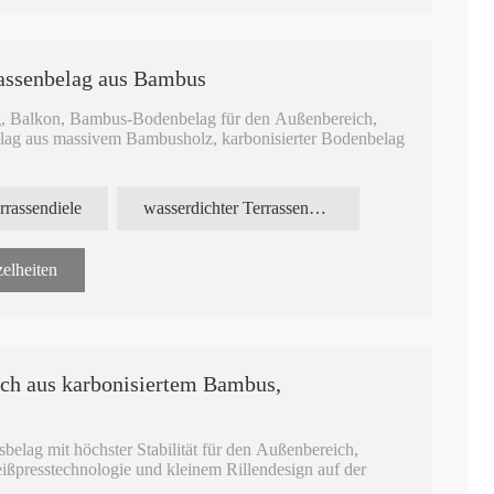
rassenbelag aus Bambus
, Balkon, Bambus-Bodenbelag für den Außenbereich,
elag aus massivem Bambusholz, karbonisierter Bodenbelag
nisierter Bodenbelag für den Außenbereich mit
rrassendiele
wasserdichter Terrassenbelag
n. Das nachhaltigste Bambus-Terrassenbelagsmaterial für
elheiten
l für den Außenbereich, eine Seite wird verwendet, mit
iten, mit Edelstahlklammern befestigt.
ich aus karbonisiertem Bambus,
lag mit höchster Stabilität für den Außenbereich,
ißpresstechnologie und kleinem Rillendesign auf der