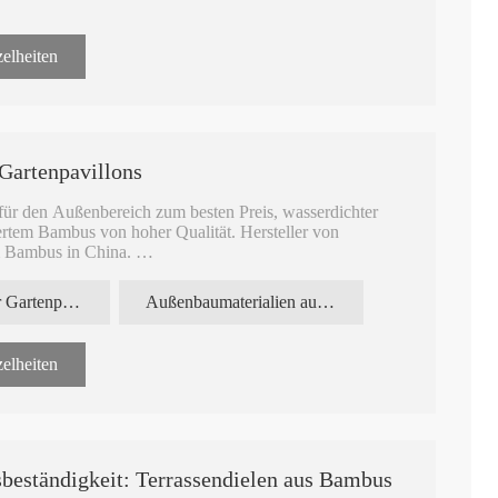
etter leicht miteinander verbunden werden können.
elheiten
Gartenpavillons
ür den Außenbereich zum besten Preis, wasserdichter
tem Bambus von hoher Qualität. Hersteller von
m Bambus in China.
für den Außenbereich mit natürlicher, karbonisierter,
Bodenbelag für Gartenpavillon
Außenbaumaterialien aus Bambus
lten Seiten, die sich einfach mit Edelstahlklammern
elheiten
streifter, stranggewebter, glänzender, wasserdichter
nbereich, formaldehydfreier Bambusbodenbelag nach
beständigkeit: Terrassendielen aus Bambus