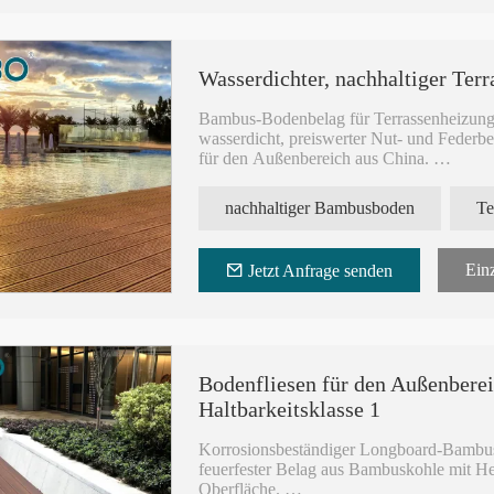
Wasserdichter, nachhaltiger Ter
Bambus-Bodenbelag für Terrassenheizung
wasserdicht, preiswerter Nut- und Federb
für den Außenbereich aus China.
Aus Bambusverbundstoff gefertigter karbo
nachhaltiger Bambusboden
Te
gleichmäßig geriffeltem Oberflächendesig
den Bau von Hotelclubs.
Einz
Jetzt Anfrage senden
Bodenplatte aus Bambusstangen-Baumateria
hohen und niedrigen Nuten an den Längsse
Bodenfliesen für den Außenbere
Haltbarkeitsklasse 1
Korrosionsbeständiger Longboard-Bambusbe
feuerfester Belag aus Bambuskohle mit He
Oberfläche.