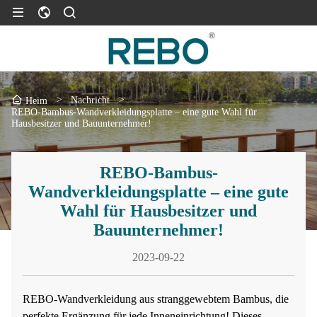
>
Nachricht
>
Heim
REBO-Bambus-Wandverkleidungsplatte – eine gute Wahl für
Hausbesitzer und Bauunternehmer!
REBO-Bambus-
Wandverkleidungsplatte – eine gute
Wahl für Hausbesitzer und
Bauunternehmer!
2023-09-22
REBO-Wandverkleidung aus stranggewebtem Bambus, die
perfekte Ergänzung für jede Inneneinrichtung! Dieses